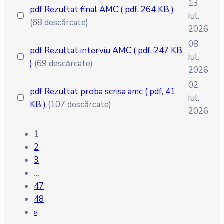
13
pdf
Rezultat final AMC
( pdf, 264 KB )
iul.
(68 descărcate)
2026
08
pdf
Rezultat interviu AMC
( pdf, 247 KB
iul.
)
(69 descărcate)
2026
02
pdf
Rezultat proba scrisa amc
( pdf, 41
iul.
KB )
(107 descărcate)
2026
1
2
3
…
47
48
»