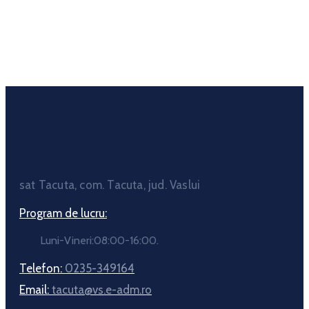
sat Tacuta, com. Tacuta, jud. Vaslui
Program de lucru:
Luni-Vineri:08:00-16:00.
Telefon:
0235-349164
Email:
tacuta@vs.e-adm.ro