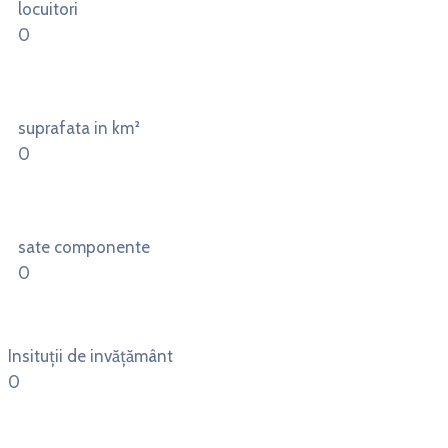
locuitori
0
suprafata in km²
0
sate componente
0
Insituții de invățământ
0