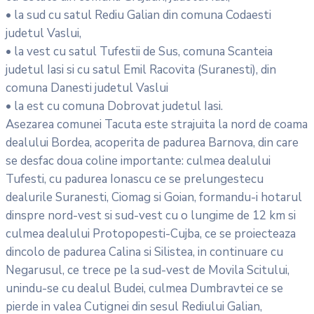
• la sud cu satul Rediu Galian din comuna Codaesti
judetul Vaslui,
• la vest cu satul Tufestii de Sus, comuna Scanteia
judetul Iasi si cu satul Emil Racovita (Suranesti), din
comuna Danesti judetul Vaslui
• la est cu comuna Dobrovat judetul Iasi.
Asezarea comunei Tacuta este strajuita la nord de coama
dealului Bordea, acoperita de padurea Barnova, din care
se desfac doua coline importante: culmea dealului
Tufesti, cu padurea Ionascu ce se prelungestecu
dealurile Suranesti, Ciomag si Goian, formandu-i hotarul
dinspre nord-vest si sud-vest cu o lungime de 12 km si
culmea dealului Protopopesti-Cujba, ce se proiecteaza
dincolo de padurea Calina si Silistea, in continuare cu
Negarusul, ce trece pe la sud-vest de Movila Scitului,
unindu-se cu dealul Budei, culmea Dumbravtei ce se
pierde in valea Cutignei din sesul Rediului Galian,