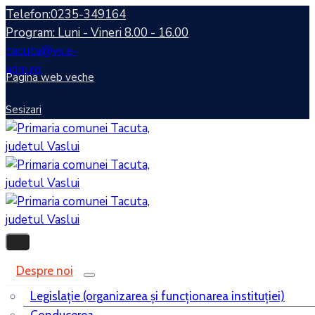
Telefon:0235-349164
Program: Luni - Vineri 8.00 - 16.00
tacuta@vs.e-
adm.ro
Pagina web veche
Sesizari
Despre noi
Legislaţie (organizarea şi funcţionarea instituţiei)