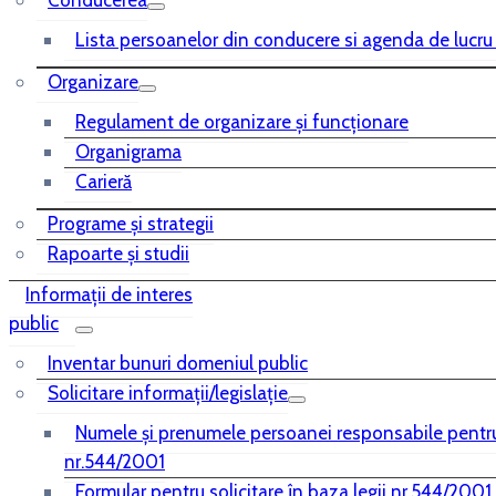
Conducerea
Lista persoanelor din conducere si agenda de lucru
Organizare
Regulament de organizare și funcționare
Organigrama
Carieră
Programe și strategii
Rapoarte și studii
Informații de interes
public
Inventar bunuri domeniul public
Solicitare informații/legislație
Numele și prenumele persoanei responsabile pentr
nr.544/2001
Formular pentru solicitare în baza legii nr.544/2001