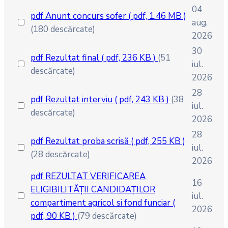
04
pdf
Anunt concurs sofer
( pdf, 1.46 MB )
aug.
(180 descărcate)
2026
30
pdf
Rezultat final
( pdf, 236 KB )
(51
iul.
descărcate)
2026
28
pdf
Rezultat interviu
( pdf, 243 KB )
(38
iul.
descărcate)
2026
28
pdf
Rezultat proba scrisă
( pdf, 255 KB )
iul.
(28 descărcate)
2026
pdf
REZULTAT VERIFICAREA
16
ELIGIBILITĂȚII CANDIDAȚILOR
iul.
compartiment agricol si fond funciar
(
2026
pdf, 90 KB )
(79 descărcate)