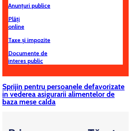
Anunțuri publice
Plăți
online
Taxe și impozite
Documente de
interes public
Sprijin pentru persoanele defavorizate
in vederea asigurarii alimentelor de
baza mese calda