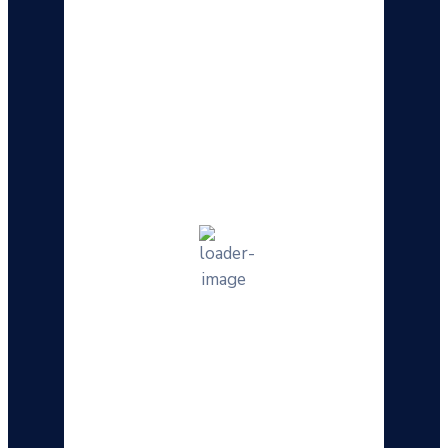
Hourly Forecast
09:00
25
°
/
25
°
°C
0 mm
0%
10 Km/h
56%
1014 mb
0 mm/h
12:00
27
°
/
31
°
°C
0 mm
0%
11 Km/h
46%
1013 mb
0 mm/h
15:00
33
°
/
36
°
°C
0 mm
0%
14 Km/h
32%
1011 mb
0 mm/h
18:00
30
°
/
30
°
°C
0 mm
0%
10 Km/h
22%