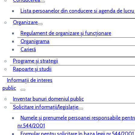
Conducerea
Lista persoanelor din conducere si agenda de lucru
Organizare
Regulament de organizare și funcționare
Organigrama
Carieră
Programe și strategii
Rapoarte și studii
Informații de interes
public
Inventar bunuri domeniul public
Solicitare informații/legislație
Numele și prenumele persoanei responsabile pentr
nr.544/2001
Formular pentru solicitare în baza legii nr.544/2001