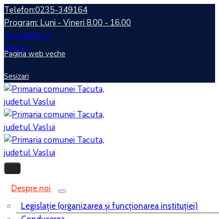
Telefon:0235-349164
Program: Luni - Vineri 8.00 - 16.00
tacuta@vs.e-
adm.ro
Pagina web veche
Sesizari
Despre noi
Legislaţie (organizarea şi funcţionarea instituţiei)