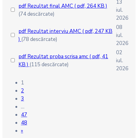
13
pdf
Rezultat final AMC
( pdf, 264 KB )
iul.
(74 descărcate)
2026
08
pdf
Rezultat interviu AMC
( pdf, 247 KB
iul.
)
(78 descărcate)
2026
02
pdf
Rezultat proba scrisa amc
( pdf, 41
iul.
KB )
(115 descărcate)
2026
1
2
3
…
47
48
»