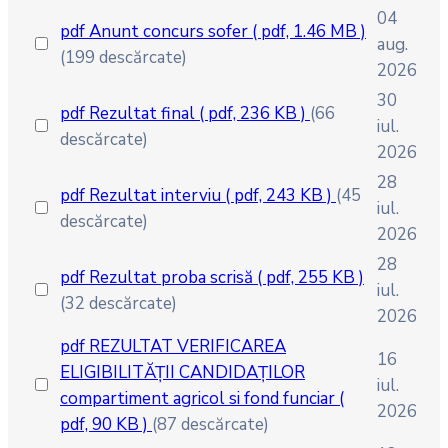
04
pdf
Anunt concurs sofer
( pdf, 1.46 MB )
aug.
(199 descărcate)
2026
30
pdf
Rezultat final
( pdf, 236 KB )
(66
iul.
descărcate)
2026
28
pdf
Rezultat interviu
( pdf, 243 KB )
(45
iul.
descărcate)
2026
28
pdf
Rezultat proba scrisă
( pdf, 255 KB )
iul.
(32 descărcate)
2026
pdf
REZULTAT VERIFICAREA
16
ELIGIBILITĂȚII CANDIDAȚILOR
iul.
compartiment agricol si fond funciar
(
2026
pdf, 90 KB )
(87 descărcate)