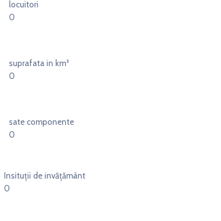
locuitori
0
suprafata in km²
0
sate componente
0
Insituții de invățământ
0