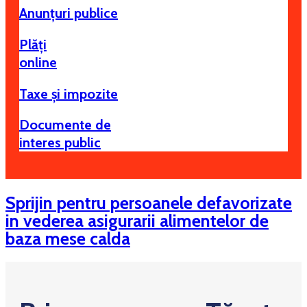
Anunțuri publice
Plăți
online
Taxe și impozite
Documente de
interes public
Sprijin pentru persoanele defavorizate
in vederea asigurarii alimentelor de
baza mese calda