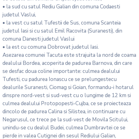
• la sud cu satul Rediu Galian din comuna Codaesti
judetul Vaslui,
• la vest cu satul Tufestii de Sus, comuna Scanteia
judetul Iasi si cu satul Emil Racovita (Suranesti), din
comuna Danesti judetul Vaslui
• la est cu comuna Dobrovat judetul Iasi.
Asezarea comunei Tacuta este strajuita la nord de coama
dealului Bordea, acoperita de padurea Barnova, din care
se desfac doua coline importante: culmea dealului
Tufesti, cu padurea Ionascu ce se prelungestecu
dealurile Suranesti, Ciomag si Goian, formandu-i hotarul
dinspre nord-vest si sud-vest cu o lungime de 12 km si
culmea dealului Protopopesti-Cujba, ce se proiecteaza
dincolo de padurea Calina si Silistea, in continuare cu
Negarusul, ce trece pe la sud-vest de Movila Scitului,
unindu-se cu dealul Budei, culmea Dumbravtei ce se
pierde in valea Cutignei din sesul Rediului Galian,