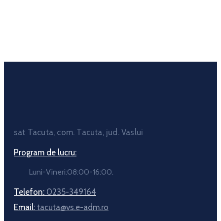
sat Tacuta, com. Tacuta, jud. Vaslui
Program de lucru:
Luni-Vineri:08:00-16:00.
Telefon:
0235-349164
Email:
tacuta@vs.e-adm.ro