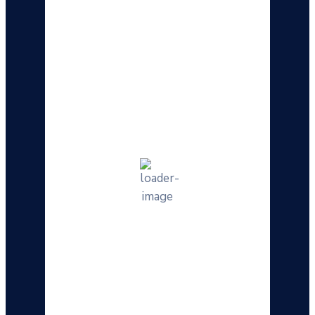
Hourly Forecast
21:00
20
°
/
27
°
°C
0 mm
0%
10 Km/h
35%
1018 mb
0 mm/h
00:00
18
°
/
22
°
°C
0 mm
0%
5 Km/h
38%
1019 mb
0 mm/h
03:00
16
°
/
16
°
°C
0 mm
0%
7 Km/h
45%
1020 mb
0 mm/h
06:00
14
°
/
14
°
°C
0 mm
0%
6 Km/h
52%