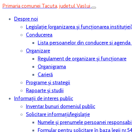
Primaria comunei Tacuta, judetul Vaslui
Despre noi
Legislaţie (organizarea şi funcţionarea instituţiei
Conducerea
Lista persoanelor din conducere si agenda 
Organizare
Regulament de organizare și funcționare
Organigrama
Carieră
Programe și strategii
Rapoarte și studii
Informații de interes public
Inventar bunuri domeniul public
Solicitare informații/legislație
Numele și prenumele persoanei responsabi
Formular pentru solicitare în baza legii nr.