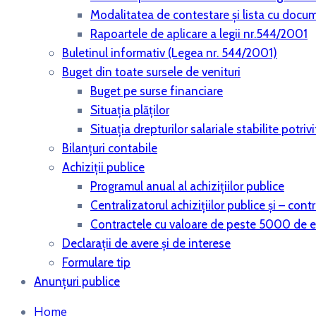
Modalitatea de contestare și lista cu docu
Rapoartele de aplicare a legii nr.544/2001
Buletinul informativ (Legea nr. 544/2001)
Buget din toate sursele de venituri
Buget pe surse financiare
Situaţia plăţilor
Situaţia drepturilor salariale stabilite potri
Bilanţuri contabile
Achiziţii publice
Programul anual al achiziţiilor publice
Centralizatorul achiziţiilor publice şi – co
Contractele cu valoare de peste 5000 de 
Declaraţii de avere şi de interese
Formulare tip
Anunțuri publice
Home