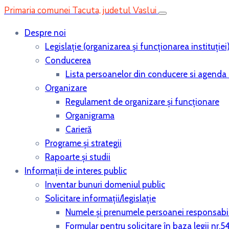
Primaria comunei Tacuta, judetul Vaslui
Despre noi
Legislaţie (organizarea şi funcţionarea instituţiei
Conducerea
Lista persoanelor din conducere si agenda 
Organizare
Regulament de organizare și funcționare
Organigrama
Carieră
Programe și strategii
Rapoarte și studii
Informații de interes public
Inventar bunuri domeniul public
Solicitare informații/legislație
Numele și prenumele persoanei responsabi
Formular pentru solicitare în baza legii nr.