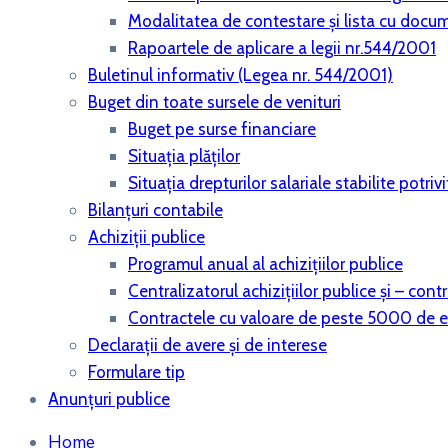
Modalitatea de contestare și lista cu docu
Rapoartele de aplicare a legii nr.544/2001
Buletinul informativ (Legea nr. 544/2001)
Buget din toate sursele de venituri
Buget pe surse financiare
Situaţia plăţilor
Situaţia drepturilor salariale stabilite potri
Bilanţuri contabile
Achiziţii publice
Programul anual al achiziţiilor publice
Centralizatorul achiziţiilor publice şi – co
Contractele cu valoare de peste 5000 de 
Declaraţii de avere şi de interese
Formulare tip
Anunțuri publice
Home