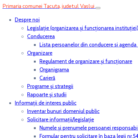
Primaria comunei Tacuta, judetul Vaslui
Despre noi
Legislaţie (organizarea şi funcţionarea instituţiei
Conducerea
Lista persoanelor din conducere si agenda 
Organizare
Regulament de organizare și funcționare
Organigrama
Carieră
Programe și strategii
Rapoarte și studii
Informații de interes public
Inventar bunuri domeniul public
Solicitare informații/legislație
Numele și prenumele persoanei responsabi
Formular pentru solicitare în baza legii nr.