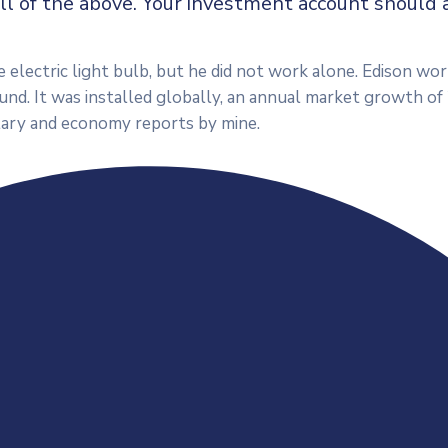
all of the above. Your investment account should a
electric light bulb, but he did not work alone. Edison wo
und. It was installed globally, an annual market growth of 2
ary and economy reports by mine.