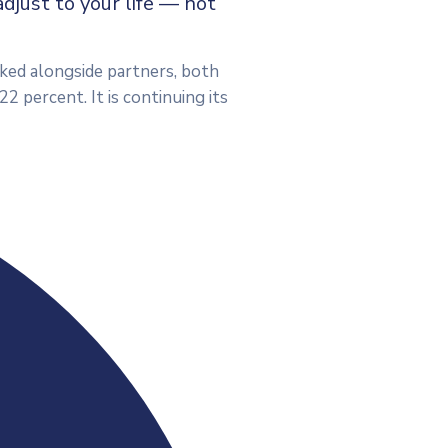
djust to your life — not
rked alongside partners, both
2 percent. It is continuing its