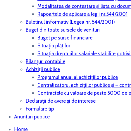
Modalitatea de contestare și lista cu docu
Rapoartele de aplicare a legii nr.544/2001
Buletinul informativ (Legea nr. 544/2001)
Buget din toate sursele de venituri
Buget pe surse financiare
Situaţia plăţilor
Situaţia drepturilor salariale stabilite potri
Bilanţuri contabile
Achiziţii publice
Programul anual al achiziţiilor publice
Centralizatorul achiziţiilor publice şi – co
Contractele cu valoare de peste 5000 de 
Declaraţii de avere şi de interese
Formulare tip
Anunțuri publice
Home